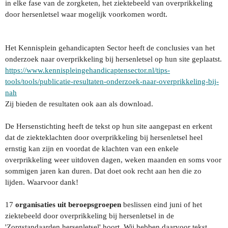
in elke fase van de zorgketen, het ziektebeeld van overprikkeling
door hersenletsel waar mogelijk voorkomen wordt.
Het Kennisplein gehandicapten Sector heeft de conclusies van het
onderzoek naar overprikkeling bij hersenletsel op hun site geplaatst.
https://www.kennispleingehandicaptensector.nl/tips-
tools/tools/publicatie-resultaten-onderzoek-naar-overprikkeling-bij-
nah
Zij bieden de resultaten ook aan als download.
De Hersenstichting heeft de tekst op hun site aangepast en erkent
dat de ziekteklachten door overprikkeling bij hersenletsel heel
ernstig kan zijn en voordat de klachten van een enkele
overprikkeling weer uitdoven dagen, weken maanden en soms voor
sommigen jaren kan duren. Dat doet ook recht aan hen die zo
lijden. Waarvoor dank!
17
organisaties
uit beroepsgroepen
beslissen eind juni of het
ziektebeeld door overprikkeling bij hersenletsel in de
'Zorgstandaarden hersenletsel' hoort. Wij hebben daarvoor tekst