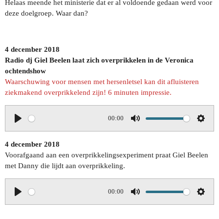
Helaas meende het ministerie dat er al voldoende gedaan werd voor
deze doelgroep. Waar dan?
4 december 2018
Radio dj Giel Beelen laat zich overprikkelen in de Veronica
ochtendshow
Waarschuwing voor mensen met hersenletsel kan dit afluisteren
ziekmakend overprikkelend zijn! 6 minuten impressie.
00:00
P
M
S
l
u
e
4 december 2018
a
t
t
Voorafgaand aan een overprikkelingsexperiment praat Giel Beelen
y
e
t
met Danny die lijdt aan overprikkeling.
i
n
00:00
P
M
g
S
l
u
s
e