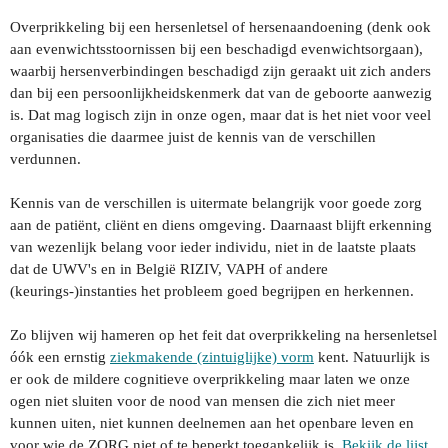
Overprikkeling bij een hersenletsel of hersenaandoening (denk ook
aan evenwichtsstoornissen bij een beschadigd evenwichtsorgaan),
waarbij hersenverbindingen beschadigd zijn geraakt uit zich anders
dan bij een persoonlijkheidskenmerk dat van de geboorte aanwezig
is. Dat mag logisch zijn in onze ogen, maar dat is het niet voor veel
organisaties die daarmee juist de kennis van de verschillen
verdunnen.
Kennis van de verschillen is uitermate belangrijk voor goede zorg
aan de patiënt, cliënt en diens omgeving. Daarnaast blijft erkenning
van wezenlijk belang voor ieder individu, niet in de laatste plaats
dat de UWV's en in België RIZIV, VAPH of andere
(keurings-)instanties het probleem goed begrijpen en herkennen.
Zo blijven wij hameren op het feit dat overprikkeling na hersenletsel
óók een ernstig
ziekmakende (zintuiglijke) vorm
kent. Natuurlijk is
er ook de mildere cognitieve overprikkeling maar laten we onze
ogen niet sluiten voor de nood van mensen die zich niet meer
kunnen uiten, niet kunnen deelnemen aan het openbare leven en
voor wie de ZORG niet of te beperkt toegankelijk is.
Bekijk de lijst