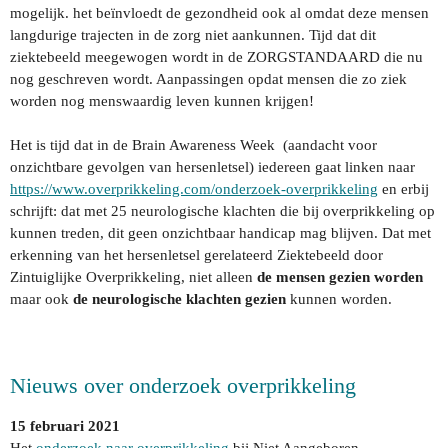
mogelijk. het beïnvloedt de gezondheid ook al omdat deze mensen
langdurige trajecten in de zorg niet aankunnen. Tijd dat dit
ziektebeeld meegewogen wordt in de ZORGSTANDAARD die nu
nog geschreven wordt. Aanpassingen opdat mensen die zo ziek
worden nog menswaardig leven kunnen krijgen!
Het is tijd dat in de Brain Awareness Week (aandacht voor
onzichtbare gevolgen van hersenletsel) iedereen gaat linken naar
https://www.overprikkeling.com/onderzoek-overprikkeling
en erbij
schrijft: dat met 25 neurologische klachten die bij overprikkeling op
kunnen treden, dit geen onzichtbaar handicap mag blijven. Dat met
erkenning van het hersenletsel gerelateerd Ziektebeeld door
Zintuiglijke Overprikkeling, niet alleen
de mensen
gezien worden
maar ook
de neurologische klachten gezien
kunnen worden.
Nieuws over onderzoek overprikkeling
15 februari 2021
Het
onderzoek naar overprikkeling
bij Niet Aangeboren