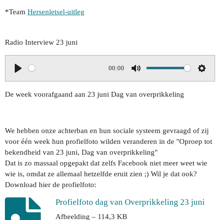
*Team
Hersenletsel-uitleg
Radio Interview 23 juni
00:00
P
M
S
l
u
e
De week voorafgaand aan 23 juni Dag van overprikkeling
a
t
t
y
e
t
i
We hebben onze achterban en hun sociale systeem gevraagd of zij
n
voor één week hun profielfoto wilden veranderen in de "Oproep tot
bekendheid van 23 juni, Dag van overprikkeling"
g
Dat is zo massaal opgepakt dat zelfs Facebook niet meer weet wie
s
wie is, omdat ze allemaal hetzelfde eruit zien ;) Wil je dat ook?
Download hier de profielfoto:
Profielfoto dag van Overprikkeling 23 juni
Afbeelding – 114,3 KB