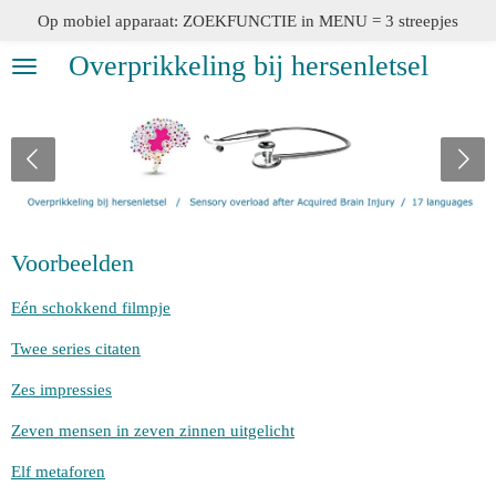
Op mobiel apparaat: ZOEKFUNCTIE in MENU = 3 streepjes
Ga
direct
Overprikkeling bij hersenletsel
naar
de
hoofdinhoud
Voorbeelden
Eén schokkend filmpje
Twee series citaten
Zes impressies
Zeven mensen in zeven zinnen uitgelicht
Elf metaforen