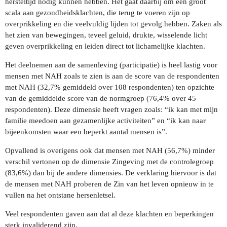
hersteltijd nodig kunnen hebben. Het gaat daarbij om een groot
scala aan gezondheidsklachten, die terug te voeren zijn op
overprikkeling en die veelvuldig lijden tot gevolg hebben. Zaken als
het zien van bewegingen, teveel geluid, drukte, wisselende licht
geven overprikkeling en leiden direct tot lichamelijke klachten.
Het deelnemen aan de samenleving (participatie) is heel lastig voor
mensen met NAH zoals te zien is aan de score van de respondenten
met NAH (32,7% gemiddeld over 108 respondenten) ten opzichte
van de gemiddelde score van de normgroep (76,4% over 45
respondenten). Deze dimensie heeft vragen zoals: “ik kan met mijn
familie meedoen aan gezamenlijke activiteiten” en “ik kan naar
bijeenkomsten waar een beperkt aantal mensen is”.
Opvallend is overigens ook dat mensen met NAH (56,7%) minder
verschil vertonen op de dimensie Zingeving met de controlegroep
(83,6%) dan bij de andere dimensies. De verklaring hiervoor is dat
de mensen met NAH proberen de Zin van het leven opnieuw in te
vullen na het ontstane hersenletsel.
Veel respondenten gaven aan dat al deze klachten en beperkingen
sterk invaliderend zijn.