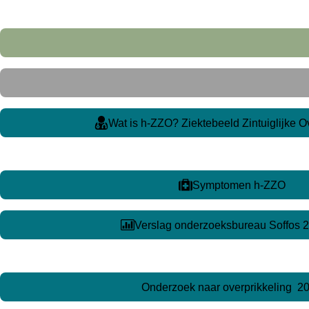
Wat is h-ZZO? Ziektebeeld Zintuiglijke O
Symptomen h-ZZO
Verslag onderzoeksbureau Soffos 
Onderzoek naar overprikkeling 2