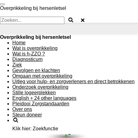
Ga
Overprikkeling bij hersenletsel
direct
naar
de
hoofdinhoud
Overprikkeling bij hersenletsel
Home
Wat is overprikkeling
Wat is h-ZZO ?
Diagnosticum
Ziek
Gevolgen en klachten
Omgaan met overprikkeling
Uitleg voor hulp- en zorgverleners en direct betrokkenen
Onderzoek overprikkeling
Stille logeerplekken
English + 24 other languages
Pleidooi Zorgstandaarden
Over ons
Steun doneer
Klik hier: Zoekfunctie