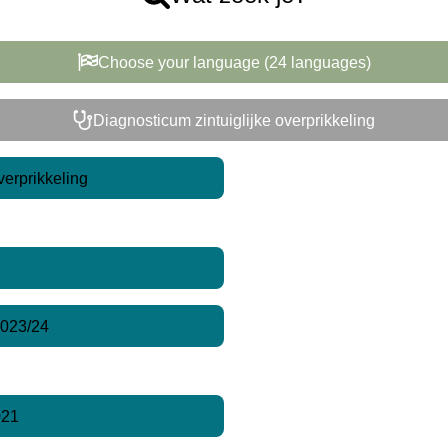
Choose your language (24 languages)
Diagnosticum zintuiglijke overprikkeling
verprikkeling
2023/24
021