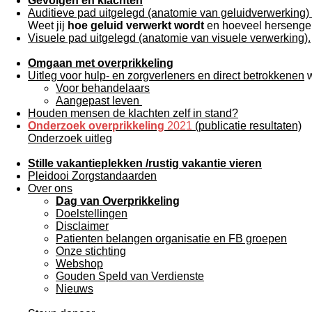
Gevolgen en klachten
Auditieve pad uitgelegd (anatomie van geluidverwerking)
Weet jij
hoe geluid verwerkt wordt
en hoeveel hersengeb
Visuele pad uitgelegd (anatomie van visuele verwerking).
Omgaan met overprikkeling
Uitleg voor hulp- en zorgverleners en direct betrokkenen
w
Voor behandelaars
Aangepast leven
Houden mensen de klachten zelf in stand?
Onderzoek overprikkeling
2021
(publicatie resultaten)
Onderzoek uitleg
Stille vakantieplekken /rustig vakantie vieren
Pleidooi Zorgstandaarden
Over ons
Dag van Overprikkeling
Doelstellingen
Disclaimer
Patienten belangen organisatie en FB groepen
Onze stichting
Webshop
Gouden Speld van Verdienste
Nieuws