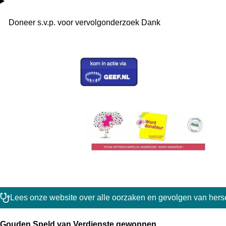
Doneer s.v.p. voor vervolgonderzoek Dank
Lees onze website over alle oorzaken en gevolgen van hers
Gouden Speld van Verdienste gewonnen